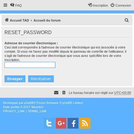
FAQ
Inscription
Connexion
R
Accueil TAD
Accueil du forum
e
RESET_PASSWORD
c
h
Adresse de courrier électronique :
Ceci doit correspondre à l’adresse de courrier électronique qui est associée à votre
e
compte. Si vous ne l’avez pas modifié depuis le panneau de contrôle de l’utilisateur, il
s’agit de l’adresse de courrier électronique que vous avez spécifiée lors de votre
r
inscription.
c
h
e
r
Le fuseau horaire est réglé sur
UTC+02:00
Développé par
phpBB
® Forum Software © phpBB Limited
Style
proflat
© 2017
Mazeltof
PRIVACY_LINK
|
TERMS_LINK